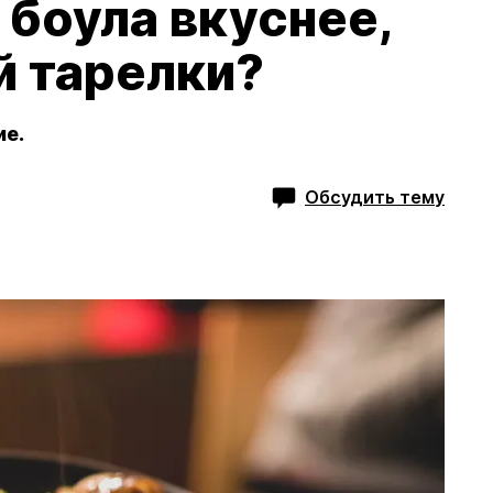
 боула вкуснее,
й тарелки?
ие.
Обсудить тему