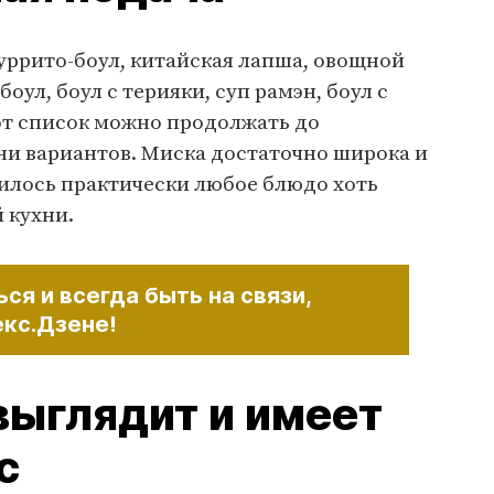
буррито-боул, китайская лапша, овощной
боул, боул с терияки, суп рамэн, боул с
тот список можно продолжать до
ни вариантов. Миска достаточно широка и
тилось практически любое блюдо хоть
 кухни.
ся и всегда быть на связи,
екс.Дзене!
выглядит и имеет
с