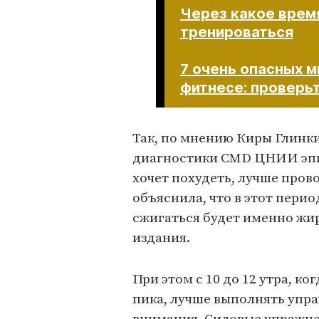
Через какое врем
тренироваться
7 очень опасных м
фитнесе: проверьт
Так, по мнению Киры Глинк
диагностики CMD ЦНИИ эпи
хочет похудеть, лучше пров
объяснила, что в этот перио
сжигаться будет именно жир
издания.
При этом с 10 до 12 утра, к
пика, лучше выполнять упр