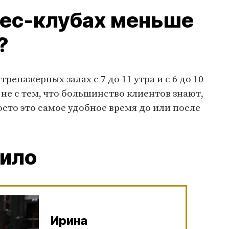
нес-клубах меньше
?
ренажерных залах с 7 до 11 утра и с 6 до 10
е не с тем, что большинство клиентов знают,
осто это самое удобное время до или после
вило
Ирина