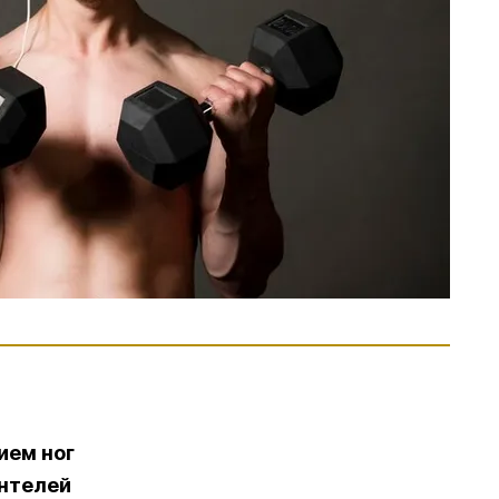
ием ног
антелей