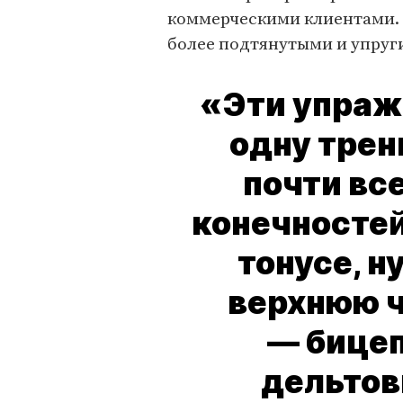
коммерческими клиентами. 
более подтянутыми и упруги
«Эти упраж
одну трен
почти вс
конечностей
тонусе, н
верхнюю ч
— бицеп
дельто