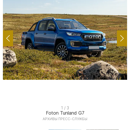
I
1 / 3
Foton Tunland G7
t
АРХИВЫ ПРЕСС-СЛУЖБЫ
e