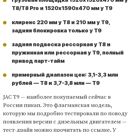
T8/T8 Pro и 1520х1590х470 мм у T9
клиренс 220 мм у T8 и 210 мм у T9,
задняя блокировка только у T9
задняя подвеска рессорная у T8 и
пружинная или рессорная у T9, полный
привод парт-тайм
примерный диапазон цен: 3,1-3,3 млн
рублей — T8 и 3,7-3,8 млн — T9
JAC T9 — наиболее покупаемый сейчас в
России пикап. Это флагманская модель,
которую мы подробно тестировали по поводу
появления версии с дизельным двигателем —
тест-драйв можно прочитать
по ссылке
. У