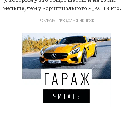
(с которым у ST6 общее шасси) и на 23 мм
меньше, чем у «оригинального » JAC T8 Pro.
РЕКЛАМА – ПРОДОЛЖЕНИЕ НИЖЕ