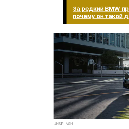
За редкий BMW пр
почему он такой 
UNSPLASH