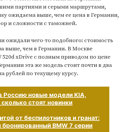
ьшими партиями и серыми маршрутами,
ку ожидаема выше, чем ее цена в Германии,
ор и сложности с таможней.
ли ожидали чего-то подобного: стоимость
аза выше, чем в Германии. В Москве
520d xDrive с полным приводом по цене
Германии эта же модель стоит почти в два
на рублей по текущему курсу.
в Россию новые модели KIA,
: сколько стоят новинки
той от беспилотников и гранат:
й бронированный BMW 7 серии