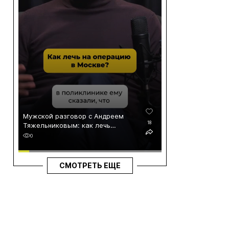
Мужской разговор с Андреем
18
Тяжельниковым: как лечь
на операцию в Москве?
0
СМОТРЕТЬ ЕЩЕ