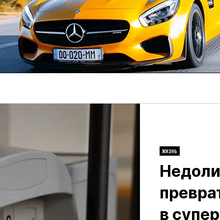
ЖИЗНЬ
Недоли
превра
в супер