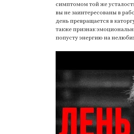
симптомом той же усталост
вы не заинтересованы в рабо
день превращается в каторгу
также признак эмоционально
попусту энергию на нелюбим