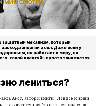
ЖМИ И СМОТРИ
то защитный механизм, который
 расхода энергии и сил. Даже если у
здоровьем, он работает в меру, но
сего, такой «лентяй» просто занимается
зно лениться?
аэла Акст, авторы книги «Ленись и живи
ь — это аутогенная (то есть возникающая