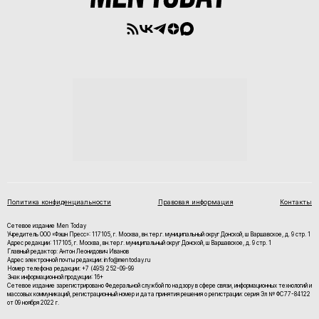
Политика конфиденциальности
Правовая информация
Контакты
Сетевое издание Men Today
Учредитель ООО «Фэшн Пресс»: 117105, г. Москва, вн.тер.г. муниципальный округ Донской, ш Варшавское, д. 9 стр. 1
Адрес редакции: 117105, г. Москва, вн.тер.г. муниципальный округ Донской, ш Варшавское, д. 9 стр. 1
Главный редактор: Антон Леонидович Иванов
Адрес электронной почты редакции: info@mentoday.ru
Номер телефона редакции: +7 (495) 252-09-99
Знак информационной продукции: 16+
Cетевое издание зарегистрировано Федеральной службой по надзору в сфере связи, информационных технологий и
массовых коммуникаций, регистрационный номер и дата принятия решения о регистрации: серия Эл № ФС77-84122
от 09 ноября 2022 г.