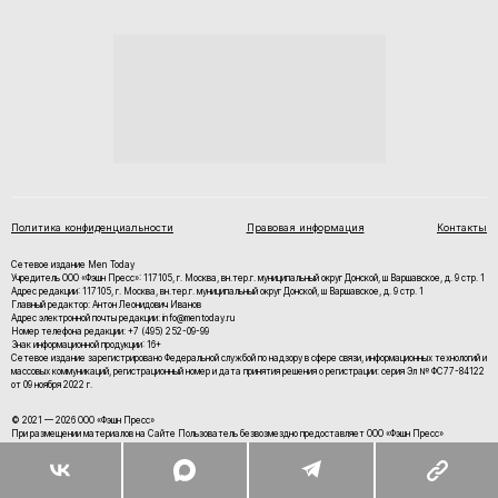
Политика конфиденциальности
Правовая информация
Контакты
Сетевое издание Men Today
Учредитель ООО «Фэшн Пресс»: 117105, г. Москва, вн.тер.г. муниципальный округ Донской, ш Варшавское, д. 9 стр. 1
Адрес редакции: 117105, г. Москва, вн.тер.г. муниципальный округ Донской, ш Варшавское, д. 9 стр. 1
Главный редактор: Антон Леонидович Иванов
Адрес электронной почты редакции: info@mentoday.ru
Номер телефона редакции: +7 (495) 252-09-99
Знак информационной продукции: 16+
Cетевое издание зарегистрировано Федеральной службой по надзору в сфере связи, информационных технологий и
массовых коммуникаций, регистрационный номер и дата принятия решения о регистрации: серия Эл № ФС77-84122
от 09 ноября 2022 г.
© 2021 — 2026 ООО «Фэшн Пресс»
При размещении материалов на Сайте Пользователь безвозмездно предоставляет ООО «Фэшн Пресс»
неисключительные права на использование, воспроизведение, распространение, создание производных
произведений, а также на демонстрацию материалов и доведение их до всеобщего сведения.