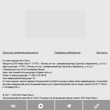
Политика конфиденциальности
Правовая информация
Контакты
Сетевое издание Men Today
Учредитель ООО «Фэшн Пресс»: 117105, г. Москва, вн.тер.г. муниципальный округ Донской, ш Варшавское, д. 9 стр. 1
Адрес редакции: 117105, г. Москва, вн.тер.г. муниципальный округ Донской, ш Варшавское, д. 9 стр. 1
Главный редактор: Антон Леонидович Иванов
Адрес электронной почты редакции: info@mentoday.ru
Номер телефона редакции: +7 (495) 252-09-99
Знак информационной продукции: 16+
Cетевое издание зарегистрировано Федеральной службой по надзору в сфере связи, информационных технологий и
массовых коммуникаций, регистрационный номер и дата принятия решения о регистрации: серия Эл № ФС77-84122
от 09 ноября 2022 г.
© 2021 — 2026 ООО «Фэшн Пресс»
При размещении материалов на Сайте Пользователь безвозмездно предоставляет ООО «Фэшн Пресс»
неисключительные права на использование, воспроизведение, распространение, создание производных
произведений, а также на демонстрацию материалов и доведение их до всеобщего сведения.