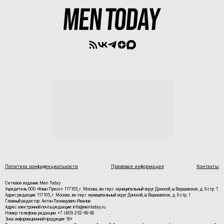
Политика конфиденциальности
Правовая информация
Контакты
Сетевое издание Men Today
Учредитель ООО «Фэшн Пресс»: 117105, г. Москва, вн.тер.г. муниципальный округ Донской, ш Варшавское, д. 9 стр. 1
Адрес редакции: 117105, г. Москва, вн.тер.г. муниципальный округ Донской, ш Варшавское, д. 9 стр. 1
Главный редактор: Антон Леонидович Иванов
Адрес электронной почты редакции: info@mentoday.ru
Номер телефона редакции: +7 (495) 252-09-99
Знак информационной продукции: 16+