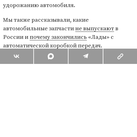
удорожанию автомобиля.
Мы также рассказывали, какие
автомобильные запчасти
не выпускают
в
России и
почему закончились
«Лады» с
автоматической коробкой передач.
Поделиться
Комментарии
Вы уже сейчас можете ответить автору анонимно. Если хотите
комментировать под своим именем и следить за дискуссией —
войдите
или
зарегистрируйтесь