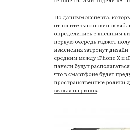
iPhone 16. Ими поделился 
По данным эксперта, котор
относительно новинок «ябло
определились с внешним вид
первую очередь гаджет пол
изменения затронут дизайн 
средним между iPhone X и iP
панели будут располагаться
что в смартфоне будет пре
пространственные ролики дл
вышла на рынок
.