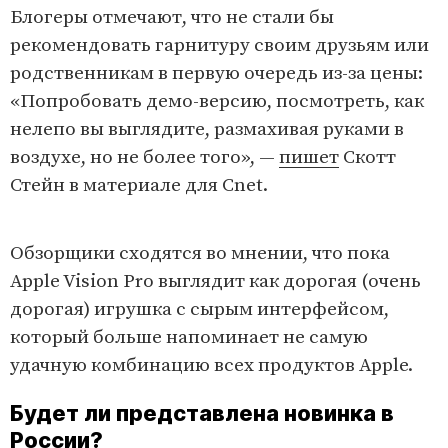
Блогеры отмечают, что не стали бы
рекомендовать гарнитуру своим друзьям или
родственникам в первую очередь из-за цены:
«Попробовать демо-версию, посмотреть, как
нелепо вы выглядите, размахивая руками в
воздухе, но не более того», —
пишет
Скотт
Стейн в материале для Cnet.
L
U
o
n
a
m
d
u
Обзорщики сходятся во мнении, что пока
e
t
d
e
:
Apple Vision Pro выглядит как дорогая (очень
1
0
0
дорогая) игрушка с сырым интерфейсом,
.
0
0
который больше напоминает не самую
%
удачную комбинацию всех продуктов Apple.
Будет ли представлена новинка в
России?