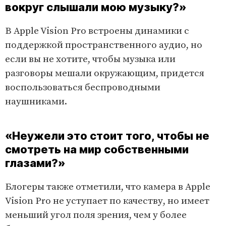
вокруг слышали мою музыку?»
В Apple Vision Pro встроены динамики с
поддержкой пространственного аудио, но
если вы не хотите, чтобы музыка или
разговоры мешали окружающим, придется
воспользоваться беспроводными
наушниками.
L
U
o
n
a
m
d
u
«Неужели это стоит того, чтобы не
e
t
d
e
:
смотреть на мир собственными
1
0
0
глазами?»
.
0
0
%
Блогеры также отметили, что камера в Apple
Vision Pro не уступает по качеству, но имеет
меньший угол поля зрения, чем у более