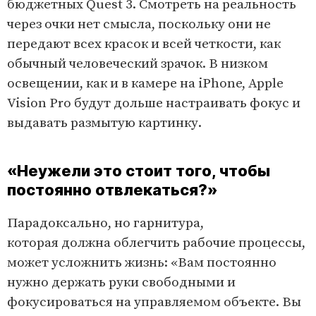
бюджетных Quest 3. Смотреть на реальность
через очки нет смысла, поскольку они не
передают всех красок и всей четкости, как
обычный человеческий зрачок. В низком
освещении, как и в камере на iPhone, Apple
Vision Pro будут дольше настраивать фокус и
выдавать размытую картинку.
L
U
o
n
a
m
d
u
«Неужели это стоит того, чтобы
e
t
d
e
:
постоянно отвлекаться?»
1
0
0
.
0
Парадоксально, но гарнитура,
0
%
которая должна облегчить рабочие процессы,
может усложнить жизнь: «Вам постоянно
нужно держать руки свободными и
фокусироваться на управляемом объекте. Вы