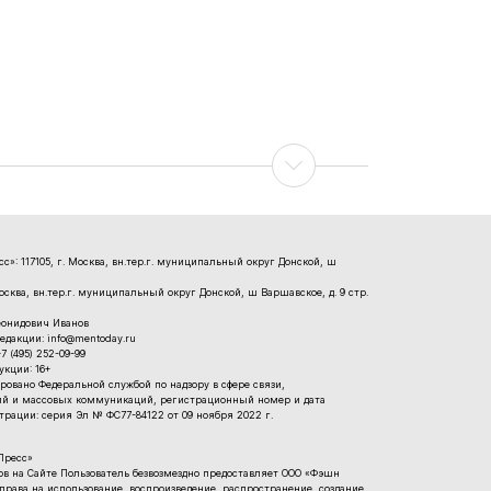
»: 117105, г. Москва, вн.тер.г. муниципальный округ Донской, ш
Москва, вн.тер.г. муниципальный округ Донской, ш Варшавское, д. 9 стр.
еонидович Иванов
едакции: info@mentoday.ru
 (495) 252-09-99
кции: 16+
ровано Федеральной службой по надзору в сфере связи,
й и массовых коммуникаций, регистрационный номер и дата
рации: серия Эл № ФС77-84122 от 09 ноября 2022 г.
Пресс»
 на Сайте Пользователь безвозмездно предоставляет ООО «Фэшн
рава на использование, воспроизведение, распространение, создание