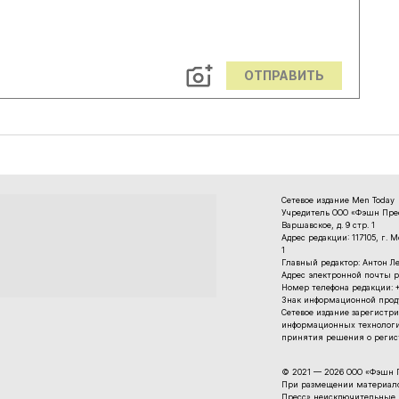
ОТПРАВИТЬ
Сетевое издание Men Today
Учредитель ООО «Фэшн Пресс
Варшавское, д. 9 стр. 1
Адрес редакции: 117105, г. 
1
Главный редактор: Антон Л
Адрес электронной почты р
Номер телефона редакции: +7
Знак информационной проду
Cетевое издание зарегистри
информационных технологи
принятия решения о регист
© 2021 — 2026 ООО «Фэшн 
При размещении материалов
Пресс» неисключительные п