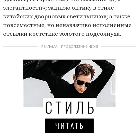
o
элегантности»; заднюю оптику в стиле
f
китайских дворцовых светильников; а также
6
повсеместные, но ненавязчиво исполненные
отсылки к эстетике золотого подсолнуха.
РЕКЛАМА – ПРОДОЛЖЕНИЕ НИЖЕ