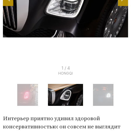
I
1 / 4
HONGQI
t
e
m
1
o
I
f
t
Интерьер приятно удивил здоровой
4
e
консервативностью: он совсем не выглядит