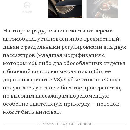
m
1
o
I
f
t
На втором ряду, в зависимости от версии
8
e
автомобиля, установлен либо трехместный
m
диван с раздельными регулировками для двух
1
пассажиров (младшая модификация с
o
мотором V6), либо два обособленных сиденья
f
с большой консолью между ними (более
8
дорогой вариант с V8). Субъективно в Guoya
получилось уютное и богатое пространство,
но высоким пассажирам порекомендую
особенно тщательную примерку — потолок
может быть низковат.
РЕКЛАМА – ПРОДОЛЖЕНИЕ НИЖЕ