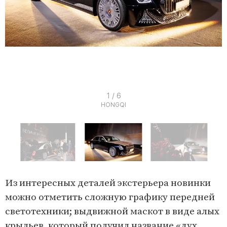
I
1 / 6
HONGQI
t
e
m
1
o
I
f
t
Из интересных деталей экстерьера новинки
6
e
можно отметить сложную графику передней
m
светотехники; выдвижной маскот в виде алых
1
крыльев, который получил название «дух