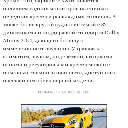
Кроме того, вариант с V8 отличается
4
e
наличием задних мониторов на спинках
m
передних кресел и раскладных столиков. А
1
также более крутой аудиосистемой с 32
o
динамиками и поддержкой стандарта Dolby
f
Atmos 7.1.4, дающего большую
4
иммерсивность звучания. Управлять
климатом, звуком, подсветкой, шторками-
окнами и регулировками кресел можно с
помощью съемного планшета, доступного
пассажирам обеих версий модели.
РЕКЛАМА – ПРОДОЛЖЕНИЕ НИЖЕ