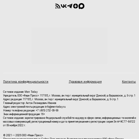
Политика конфиденциальности
Правовая информация
Контакты
Сетевое издание Men Today
Учредитель ООО «Фэшн Пресс»: 117105, г. Москва, вн.тер.г. муниципальный округ Донской, ш Варшавское, д. 9 стр. 1
Адрес редакции: 117105, г. Москва, вн.тер.г. муниципальный округ Донской, ш Варшавское, д. 9 стр. 1
Главный редактор: Антон Леонидович Иванов
Адрес электронной почты редакции: info@mentoday.ru
Номер телефона редакции: +7 (495) 252-09-99
Знак информационной продукции: 16+
Cетевое издание зарегистрировано Федеральной службой по надзору в сфере связи, информационных технологий и
массовых коммуникаций, регистрационный номер и дата принятия решения о регистрации: серия Эл № ФС77-84122
от 09 ноября 2022 г.
© 2021 — 2026 ООО «Фэшн Пресс»