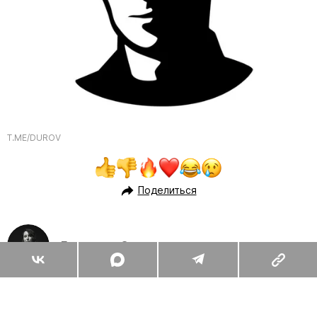
T.ME/DUROV
Поделиться
Елизавета Сидоренко
А что вы об этом думаете?