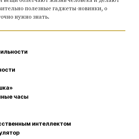
ти вещи облегчают жизнь человека и делают
вительно полезные гаджеты-новинки, о
очно нужно знать.
бильности
ности
шка»
мные часы
усственным интеллектом
улятор