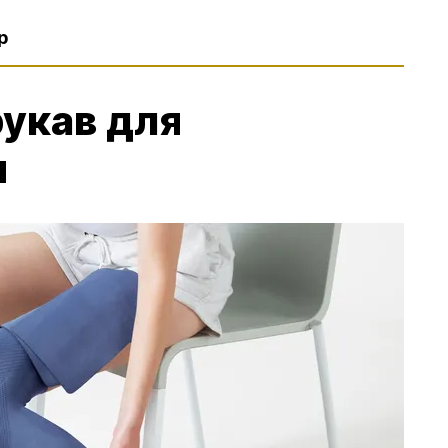
р
укав для
и