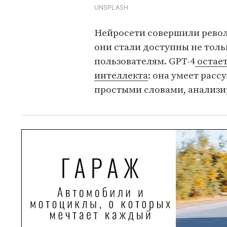
UNSPLASH
Нейросети совершили револ
они стали доступны не тол
пользователям. GPT-4
остае
интеллекта
: она умеет расс
простыми словами, анализи