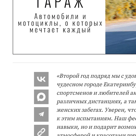
«Второй год подряд мы с уд
чудесном городе Екатеринбур
спортсменов и любителей ак
различных дистанциях, а так
женских забегах. Уверен, чт
к этим испытаниям. Наш фес
навыки, но и подарит возмо
атмосферой и красотами гор