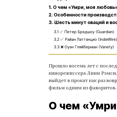
1. О чем «Умри, моя любовь
2. Особенности производст
3. Шесть минут оваций и во
3.1 ✅ Петер Брэдшоу (Guardian)
3.2 ✅ Райан Латтанцио (IndieWire
3.3 ❌ Оуэн Гляйберман (Variety)
Прошло восемь лет с после
кинорежиссера Линн Рэмси. 
выйдет в прокат как раз вов
фильм одним из фаворитов
О чем «Умри