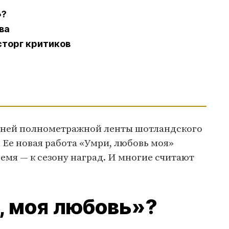
»?
ва
сторг критиков
)
дней полнометражной ленты шотландского
Ее новая работа «Умри, любовь моя»
ремя — к сезону наград. И многие считают
.
, моя любовь»?