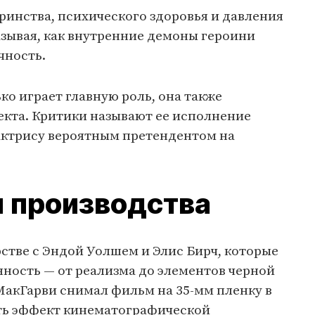
инства, психического здоровья и давления
зывая, как внутренние демоны героини
чность.
о играет главную роль, она также
кта. Критики называют ее исполнение
 актрису вероятным претендентом на
 производства
стве с Эндой Уолшем и Элис Бирч, которые
ность — от реализма до элементов черной
акГарви снимал фильм на 35-мм пленку в
ать эффект кинематографической