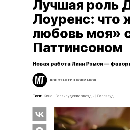
Лучшая роль 
Лоуренс: что 
любовь моя» 
Паттинсоном
Новая работа Линн Рэмси — фавори
КОНСТАНТИН КОЛМАКОВ
Теги:
Кино
Голливудские звезды
Голливуд