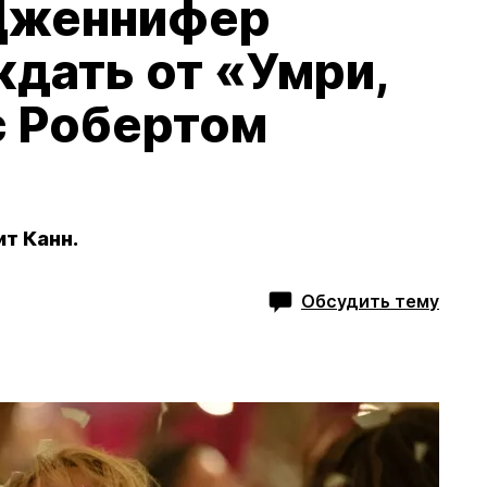
Дженнифер
ждать от «Умри,
с Робертом
т Канн.
Обсудить тему