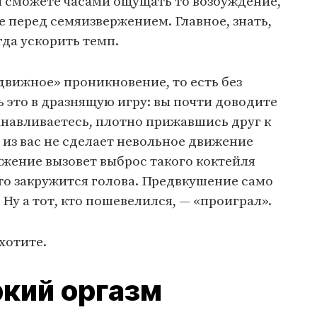
ы сможете часами ощущать то возбуж­дение,
е перед семяизвержением. Главное, знать,
гда ускорить темп.
вижное» проникновение, то есть без
это в дразнящую игру: вы почти доводите
танавливаетесь, плотно прижавшись друг к
о из вас не сделает невольное движение
ижение вызовет выброс такого коктейля
то закружится голова. Предвкушение само
Ну а тот, кто пошевелился, — «проиграл».
ахотите.
яркий оргазм