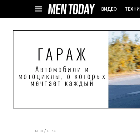
ВИДЕО
ТЕХНИ
М+Ж
СЕКС