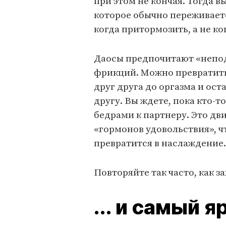
при этом не кончая. Тогда в
которое обыч­но переживает
когда притормозить, а не ко
Даосы предпочитают «непод
фрикций. Можно превратить 
друг друга до оргазма и ос
другу. Вы ждете, пока кто-т
бедрами к партнеру. Это дв
«гормонов удовольствия», ч
превратится в наслаждение. 
Повторяйте так часто, как з
... и cамый 