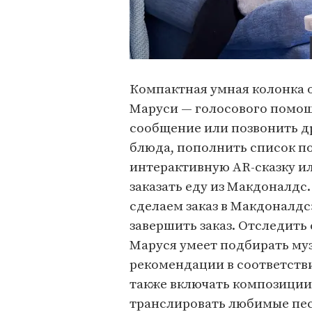
Компактная умная колонка о
Маруси — голосового помощ
сообщение или позвонить др
блюда, пополнить список по
интерактивную AR-сказку ил
заказать еду из Макдоналдс.
сделаем заказ в Макдоналдс
завершить заказ. Отследить 
Маруся умеет подбирать муз
рекомендации в соответстви
также включать композиции
транслировать любимые пес