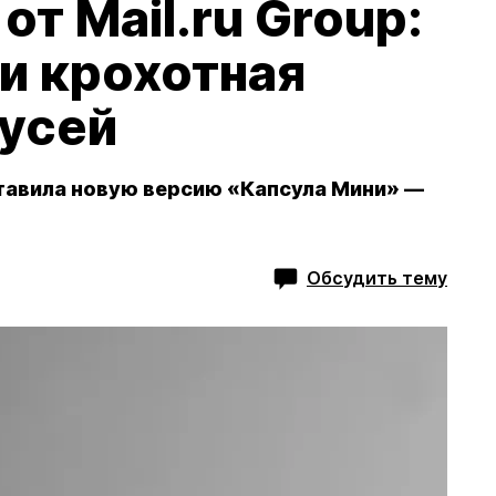
т Mail.ru Group:
и крохотная
русей
дставила новую версию «Капсула Мини» —
Обсудить тему