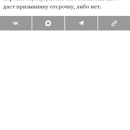
даст призывнику отсрочку, либо нет.
Поделиться
Комментарии
Вы уже сейчас можете ответить автору анонимно. Если хотите
комментировать под своим именем и следить за дискуссией —
войдите
или
зарегистрируйтесь
ОТПРАВИТЬ