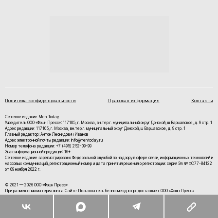
Политика конфиденциальности
Правовая информация
Контакты
Сетевое издание Men Today
Учредитель ООО «Фэшн Пресс»: 117105, г. Москва, вн.тер.г. муниципальный округ Донской, ш Варшавское, д. 9 стр. 1
Адрес редакции: 117105, г. Москва, вн.тер.г. муниципальный округ Донской, ш Варшавское, д. 9 стр. 1
Главный редактор: Антон Леонидович Иванов
Адрес электронной почты редакции: info@mentoday.ru
Номер телефона редакции: +7 (495) 252-09-99
Знак информационной продукции: 16+
Cетевое издание зарегистрировано Федеральной службой по надзору в сфере связи, информационных технологий и
массовых коммуникаций, регистрационный номер и дата принятия решения о регистрации: серия Эл № ФС77-84122
от 09 ноября 2022 г.
© 2021 — 2026 ООО «Фэшн Пресс»
При размещении материалов на Сайте Пользователь безвозмездно предоставляет ООО «Фэшн Пресс»
неисключительные права на использование, воспроизведение, распространение, создание производных
произведений, а также на демонстрацию материалов и доведение их до всеобщего сведения.