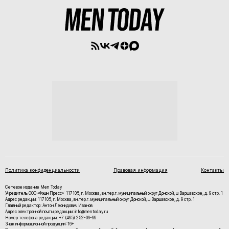
Политика конфиденциальности
Правовая информация
Контакты
Сетевое издание Men Today
Учредитель ООО «Фэшн Пресс»: 117105, г. Москва, вн.тер.г. муниципальный округ Донской, ш Варшавское, д. 9 стр. 1
Адрес редакции: 117105, г. Москва, вн.тер.г. муниципальный округ Донской, ш Варшавское, д. 9 стр. 1
Главный редактор: Антон Леонидович Иванов
Адрес электронной почты редакции: info@mentoday.ru
Номер телефона редакции: +7 (495) 252-09-99
Знак информационной продукции: 16+