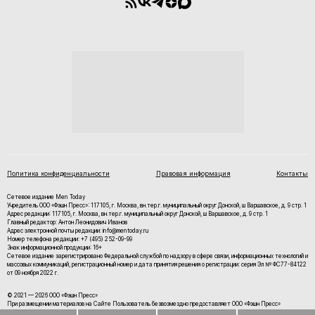
Политика конфиденциальности
Правовая информация
Контакты
Сетевое издание Men Today
Учредитель ООО «Фэшн Пресс»: 117105, г. Москва, вн.тер.г. муниципальный округ Донской, ш Варшавское, д. 9 стр. 1
Адрес редакции: 117105, г. Москва, вн.тер.г. муниципальный округ Донской, ш Варшавское, д. 9 стр. 1
Главный редактор: Антон Леонидович Иванов
Адрес электронной почты редакции: info@mentoday.ru
Номер телефона редакции: +7 (495) 252-09-99
Знак информационной продукции: 16+
Cетевое издание зарегистрировано Федеральной службой по надзору в сфере связи, информационных технологий и
массовых коммуникаций, регистрационный номер и дата принятия решения о регистрации: серия Эл № ФС77-84122
от 09 ноября 2022 г.
© 2021 — 2026 ООО «Фэшн Пресс»
При размещении материалов на Сайте Пользователь безвозмездно предоставляет ООО «Фэшн Пресс»
неисключительные права на использование, воспроизведение, распространение, создание производных