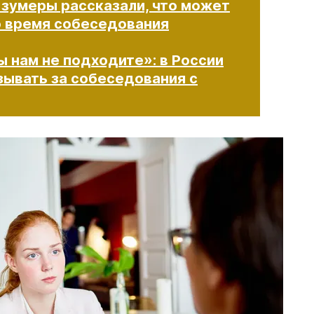
 зумеры рассказали, что может
о время собеседования
ы нам не подходите»: в России
зывать за собеседования с