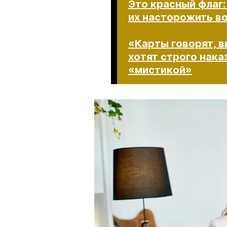
Это красный флаг:
их насторожить в
«Карты говорят, в
хотят строго нака
«мистикой»​​​​​​​