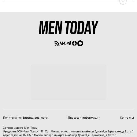
Политика конфиденциальности
Правовая информация
Контакты
Сетевое издание Men Today
Учредитель ООО «Фэшн Пресс»: 117105, г. Москва, вн.тер.г. муниципальный округ Донской, ш Варшавское, д. 9 стр. 1
Адрес редакции: 117105, г. Москва, вн.тер.г. муниципальный округ Донской, ш Варшавское, д. 9 стр. 1