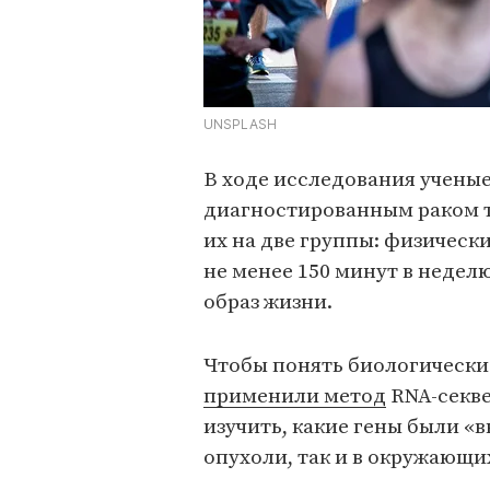
UNSPLASH
В ходе исследования ученые
диагностированным раком то
их на две группы: физическ
не менее 150 минут в недел
образ жизни.
Чтобы понять биологически
применили метод
RNA-секве
изучить, какие гены были «
опухоли, так и в окружающих