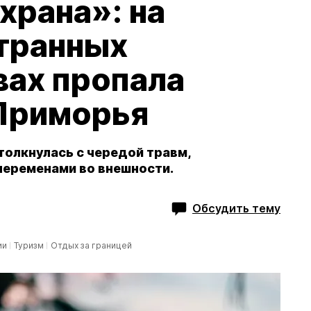
храна»: на
странных
вах пропала
 Приморья
толкнулась с чередой травм,
переменами во внешности.
Обсудить тему
ии
Туризм
Отдых за границей