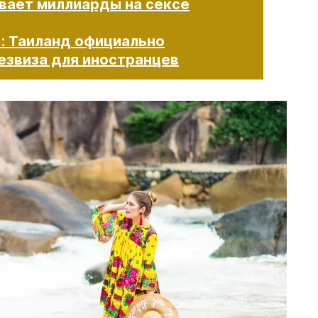
вает миллиарды на сексе
: Таиланд официально
иза для иностранцев​​​​​​​