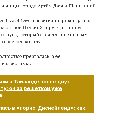
тельницы города Артём Дарьи Шаньгиной.
л Baza, 43-летняя ветеринарный врач из
а остров Пхукет 3 апреля, планируя
отпуск, который стал для нее первым
а несколько лет.
олностью прервалась, а ее
неизвестным.
или в Таиланде после двух
ту: он за решеткой уже
в
лась в «порно-Диснейленд»: как