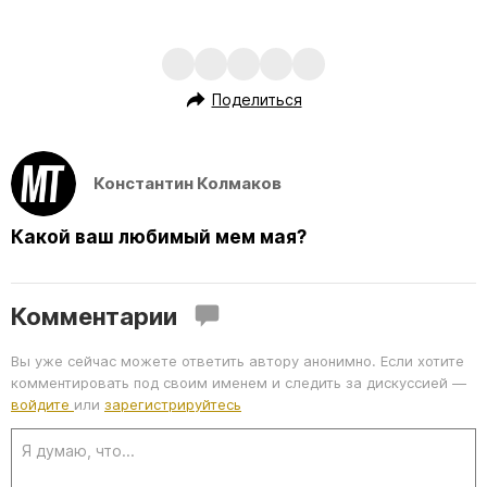
R
-
0:17
L
P
U
F
o
l
n
u
a
a
m
l
e
d
y
u
l
e
t
s
d
e
c
m
:
r
1
e
Поделиться
0
e
a
0
n
.
0
i
0
%
n
Константин Колмаков
i
Какой ваш любимый мем мая?
n
g
T
Комментарии
i
Вы уже сейчас можете ответить автору анонимно. Если хотите
m
комментировать под своим именем и следить за дискуссией —
e
войдите
или
зарегистрируйтесь