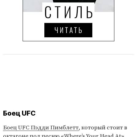
Боец UFC
Боец UFC Пэдди Пимблетт
, который стоит в
октагоне под песню «Where’s Your Head At»