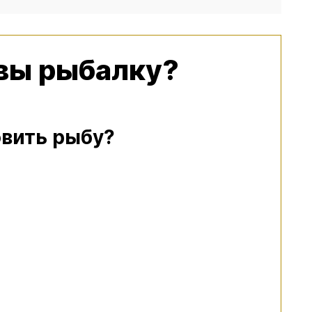
 вы рыбалку?
овить рыбу?