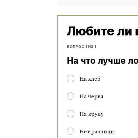
Любите ли
ВОПРОС 1 ИЗ 1
На что лучше л
На хлеб
На червя
На крупу
Нет разницы