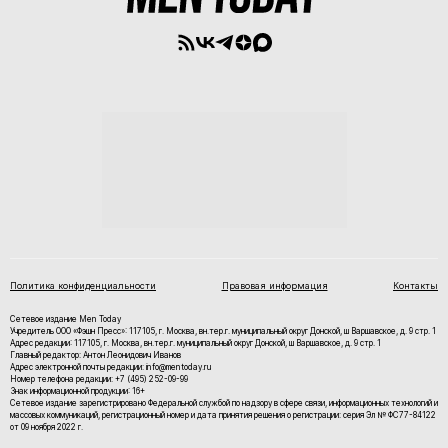
Политика конфиденциальности
Правовая информация
Контакты
Сетевое издание Men Today
Учредитель ООО «Фэшн Пресс»: 117105, г. Москва, вн.тер.г. муниципальный округ Донской, ш Варшавское, д. 9 стр. 1
Адрес редакции: 117105, г. Москва, вн.тер.г. муниципальный округ Донской, ш Варшавское, д. 9 стр. 1
Главный редактор: Антон Леонидович Иванов
Адрес электронной почты редакции: info@mentoday.ru
Номер телефона редакции: +7 (495) 252-09-99
Знак информационной продукции: 16+
Cетевое издание зарегистрировано Федеральной службой по надзору в сфере связи, информационных технологий и
массовых коммуникаций, регистрационный номер и дата принятия решения о регистрации: серия Эл № ФС77-84122
от 09 ноября 2022 г.