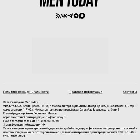
Политика конфиденциальности
Правовая информация
Контакты
Сетевое издание Men Today
Учредитель ООО «Фэшн Пресс»: 117105, г. Москва, вн.тер.г. муниципальный округ Донской, ш Варшавское, д. 9 стр. 1
Адрес редакции: 117105, г. Москва, вн.тер.г. муниципальный округ Донской, ш Варшавское, д. 9 стр. 1
Главный редактор: Антон Леонидович Иванов
Адрес электронной почты редакции: info@mentoday.ru
Номер телефона редакции: +7 (495) 252-09-99
Знак информационной продукции: 16+
Cетевое издание зарегистрировано Федеральной службой по надзору в сфере связи, информационных технологий и
массовых коммуникаций, регистрационный номер и дата принятия решения о регистрации: серия Эл № ФС77-84122
от 09 ноября 2022 г.