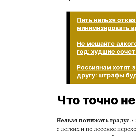
Пить нельзя отказ
минимизировать в
Не мешайте алког
год: худшие соче
Россиянам хотят з
другу: штрафы будут 
Что точно не
Нельзя понижать градус
. 
с легких и по лесенке пере