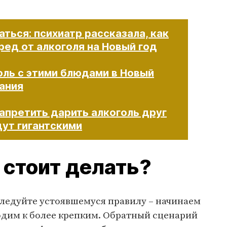
аться: психиатр рассказала, как
ред от алкоголя на Новый год
оль с этими блюдами в Новый
тания
апретить дарить алкоголь друг
гигантскими​​​​​​​
 стоит делать?
Следуйте устоявшемуся правилу – начинаем
ходим к более крепким. Обратный сценарий