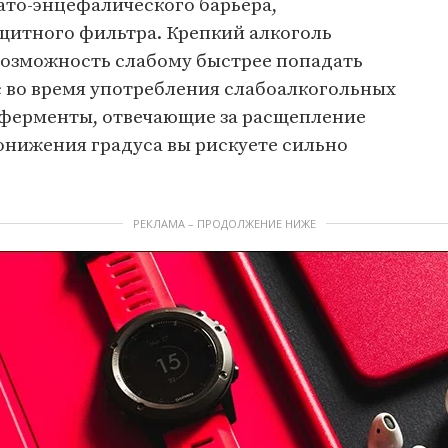
ато-энцефалического барьера,
щитного фильтра. Крепкий алкоголь
 возможность слабому быстрее попадать
юс во время употребления слабоалкогольных
 ферменты, отвечающие за расщепление
понижения градуса вы рискуете сильно
РЕКЛАМА – ПРОДОЛЖЕНИЕ НИЖЕ