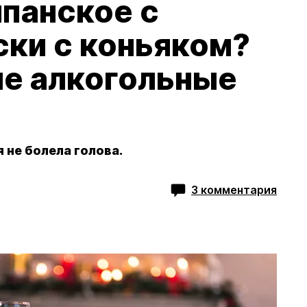
панское с
ски с коньяком?
е алкогольные
 не болела голова.
3 комментария