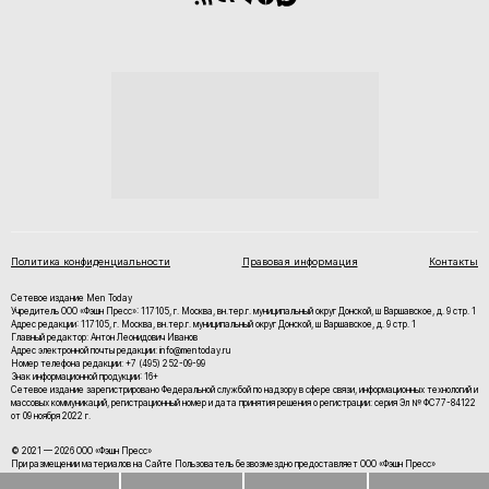
Политика конфиденциальности
Правовая информация
Контакты
Сетевое издание Men Today
Учредитель ООО «Фэшн Пресс»: 117105, г. Москва, вн.тер.г. муниципальный округ Донской, ш Варшавское, д. 9 стр. 1
Адрес редакции: 117105, г. Москва, вн.тер.г. муниципальный округ Донской, ш Варшавское, д. 9 стр. 1
Главный редактор: Антон Леонидович Иванов
Адрес электронной почты редакции: info@mentoday.ru
Номер телефона редакции: +7 (495) 252-09-99
Знак информационной продукции: 16+
Cетевое издание зарегистрировано Федеральной службой по надзору в сфере связи, информационных технологий и
массовых коммуникаций, регистрационный номер и дата принятия решения о регистрации: серия Эл № ФС77-84122
от 09 ноября 2022 г.
© 2021 — 2026 ООО «Фэшн Пресс»
При размещении материалов на Сайте Пользователь безвозмездно предоставляет ООО «Фэшн Пресс»
неисключительные права на использование, воспроизведение, распространение, создание производных