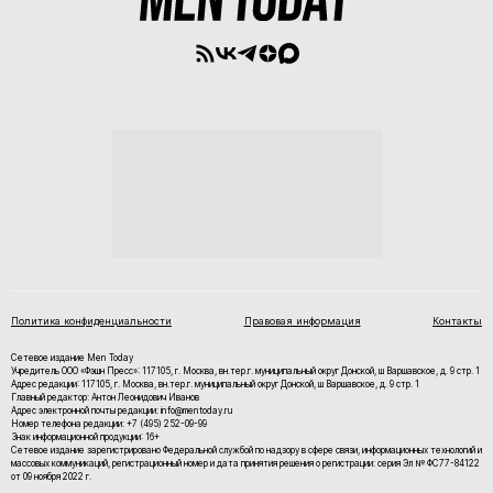
Политика конфиденциальности
Правовая информация
Контакты
Сетевое издание Men Today
Учредитель ООО «Фэшн Пресс»: 117105, г. Москва, вн.тер.г. муниципальный округ Донской, ш Варшавское, д. 9 стр. 1
Адрес редакции: 117105, г. Москва, вн.тер.г. муниципальный округ Донской, ш Варшавское, д. 9 стр. 1
Главный редактор: Антон Леонидович Иванов
Адрес электронной почты редакции: info@mentoday.ru
Номер телефона редакции: +7 (495) 252-09-99
Знак информационной продукции: 16+
Cетевое издание зарегистрировано Федеральной службой по надзору в сфере связи, информационных технологий и
массовых коммуникаций, регистрационный номер и дата принятия решения о регистрации: серия Эл № ФС77-84122
от 09 ноября 2022 г.