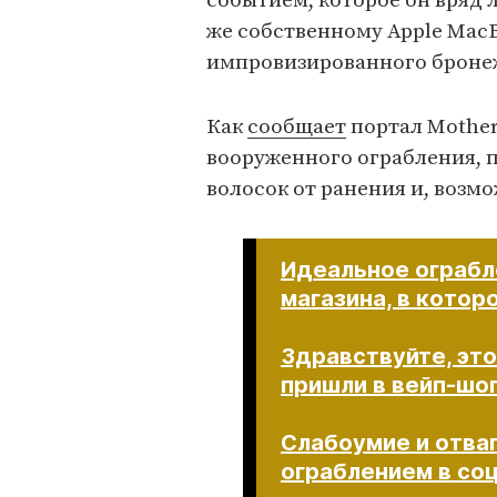
событием, которое он вряд л
же собственному Apple MacB
импровизированного броне
Как
сообщает
портал Mother
вооруженного ограбления, п
волосок от ранения и, возмо
Идеальное ограбле
магазина, в котор
Здравствуйте, это
пришли в вейп-шоп
Слабоумие и отва
ограблением в социа