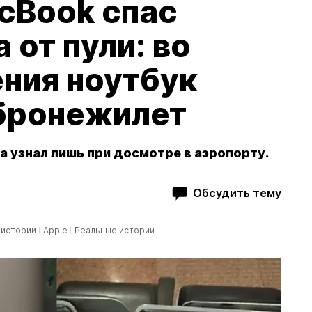
cBook спас
 от пули: во
ния ноутбук
 бронежилет
на узнал лишь при досмотре в аэропорту.
Обсудить тему
 истории
Apple
Реальные истории