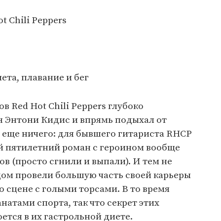
t Chili Peppers
ь
ета, плавание и бег
ов Red Hot Chili Peppers глубоко
 Энтони Кидис и впрямь подыхал от
 еще ничего: для бывшего гитариста RHCP
 пятилетний роман с героином вообще
ов (просто сгнили и выпали). И тем не
дом провели большую часть своей карьеры
о сцене с голыми торсами. В то время
атами спорта, так что секрет этих
ется в их гастрольной диете.