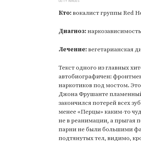
GETTY IMAGES
Кто:
вокалист группы Red Ho
Диагноз:
наркозависимост
Лечение:
вегетарианская ди
Текст одного из главных хит
автобиографичен: фронтмен
наркотиков под мостом. Это
Джона Фрушанте пламенный
закончился потерей всех зуб
менее «Перцы» каким-то чу
не в реанимации, а прыгая п
парни не были большими фан
подтянутых тел, видимо, кро