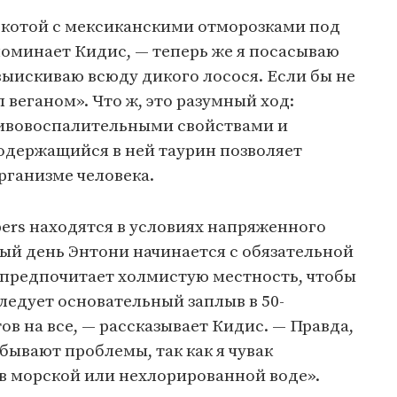
аркотой с мексиканскими отморозками под
поминает Кидис, — теперь же я посасываю
ыискиваю всюду дикого лосося. Если бы не
л веганом». Что ж, это разумный ход:
тивовоспалительными свойствами и
содержащийся в ней таурин позволяет
рганизме человека.
pers находятся в условиях напряженного
ый день Энтони начинается с обязательной
 предпочитает холмистую местность, чтобы
следует основательный заплыв в 50-
ов на все, — рассказывает Кидис. — Правда,
 бывают проблемы, так как я чувак
в морской или нехлорированной воде».