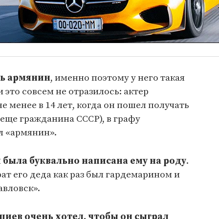
ть армянин
, именно поэтому у него такая
 это совсем не отразилось: актер
 менее в 14 лет, когда он пошел получать
 еще гражданина СССР), в графу
л «армянин».
й была буквально написана ему на роду
.
ат его деда как раз был гардемарином и
авловск».
иев очень хотел, чтобы он сыграл