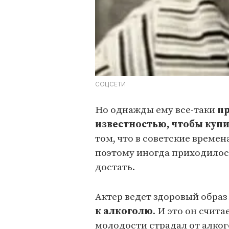
СОЦСЕТИ
Но однажды ему все-таки
пр
известностью, чтобы купи
том, что в советские време
поэтому иногда приходилось
достать.
Актер ведет здоровый образ
к алкоголю
. И это он счит
молодости страдал от алко