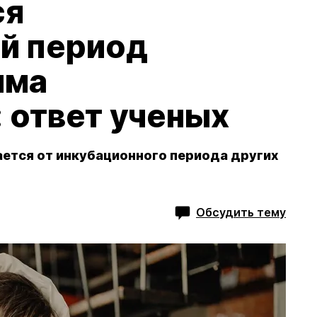
ся
й период
мма
 ответ ученых
ается от инкубационного периода других
Обсудить тему