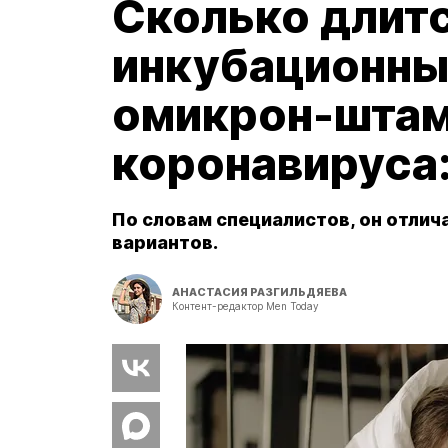
Сколько длит
инкубационны
омикрон-шта
коронавируса:
По словам специалистов, он отлич
вариантов.
АНАСТАСИЯ РАЗГИЛЬДЯЕВА
Контент-редактор Men Today