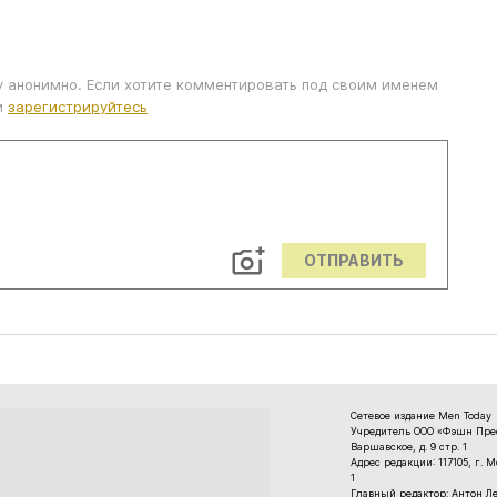
у анонимно. Если хотите комментировать под своим именем
и
зарегистрируйтесь
ОТПРАВИТЬ
Сетевое издание Men Today
Учредитель ООО «Фэшн Пресс
Варшавское, д. 9 стр. 1
Адрес редакции: 117105, г. 
1
Главный редактор: Антон Л