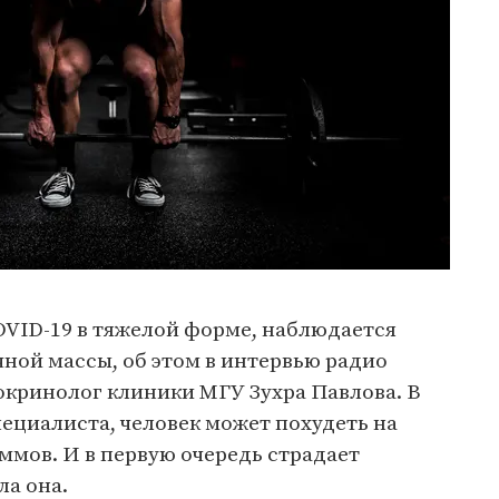
OVID-19 в тяжелой форме, наблюдается
ной массы, об этом в интервью радио
окринолог клиники МГУ Зухра Павлова. В
пециалиста, человек может похудеть на
ммов. И в первую очередь страдает
ла она.