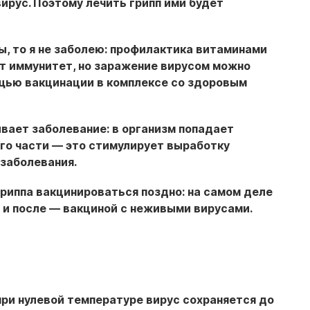
вирус. Поэтому лечить грипп ими будет
, то я не заболею:
профилактика витаминами
т иммунитет, но заражение вирусом можно
щью вакцинации в комплексе со здоровым
ывает заболевание:
в организм попадает
его части — это стимулирует выработку
 заболевания.
риппа вакцинироваться поздно:
на самом деле
 и после — вакциной с неживыми вирусами.
при нулевой температуре вирус сохраняется до