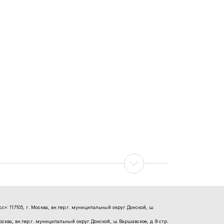
»: 117105, г. Москва, вн.тер.г. муниципальный округ Донской, ш
Москва, вн.тер.г. муниципальный округ Донской, ш Варшавское, д. 9 стр.