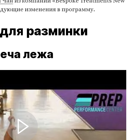
 Чан
из компании «Bespoke Treatments New
ледующие изменения в программу.
для разминки
леча лежа