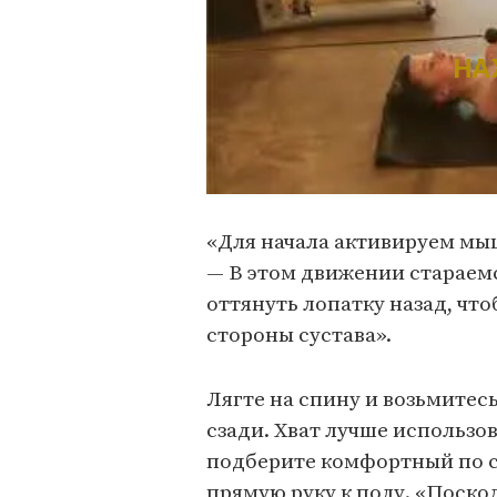
НА
«Для начала активируем мы
— В этом движении старае
оттянуть лопатку назад, чт
стороны сустава».
Лягте на спину и возьмитес
сзади. Хват лучше использо
подберите комфортный по 
прямую руку к полу. «Поско