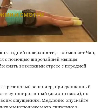
ЖМИ И СМОТРИ
шцы задней поверхности, — объясняет Чан,
мся с помощью широчайшей мышцы
обы снять возможный стресс с передней
ь за резиновый эспандер, прикрепленный
вать супинированный (ладони назад), но
своим ощущениям. Медленно опускайте
льку мы используем это движение в