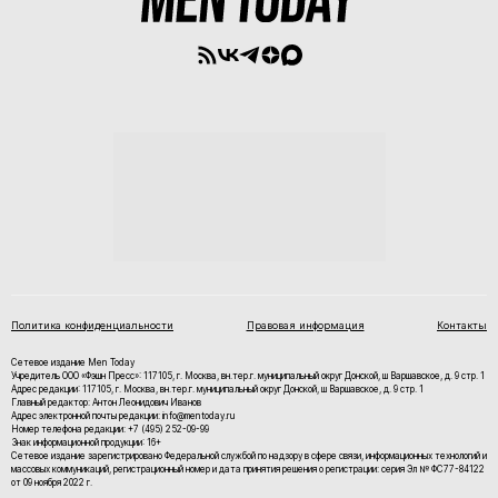
Политика конфиденциальности
Правовая информация
Контакты
Сетевое издание Men Today
Учредитель ООО «Фэшн Пресс»: 117105, г. Москва, вн.тер.г. муниципальный округ Донской, ш Варшавское, д. 9 стр. 1
Адрес редакции: 117105, г. Москва, вн.тер.г. муниципальный округ Донской, ш Варшавское, д. 9 стр. 1
Главный редактор: Антон Леонидович Иванов
Адрес электронной почты редакции: info@mentoday.ru
Номер телефона редакции: +7 (495) 252-09-99
Знак информационной продукции: 16+
Cетевое издание зарегистрировано Федеральной службой по надзору в сфере связи, информационных технологий и
массовых коммуникаций, регистрационный номер и дата принятия решения о регистрации: серия Эл № ФС77-84122
от 09 ноября 2022 г.