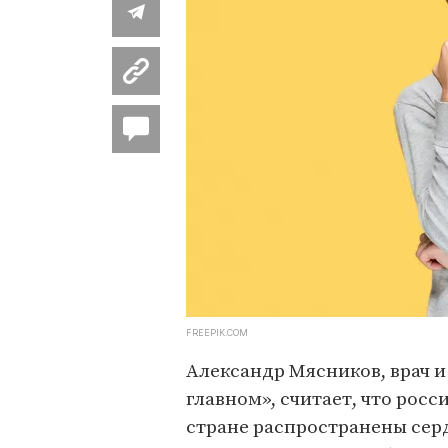
FREEPIK.COM
Александр Мясников, врач 
главном», считает, что росс
стране распространены серд