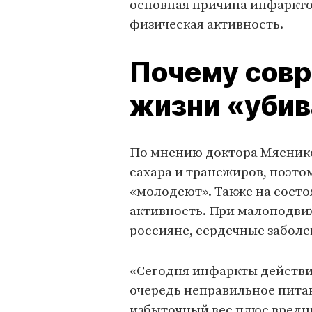
основная причина инфаркто
физическая активность.
Почему сов
жизни «уби
По мнению доктора Мяснико
сахара и трансжиров, поэто
«молодеют». Также на состо
активность. При малоподви
россияне, сердечные забол
«Сегодня инфаркты действи
очередь неправильное питани
избыточный вес плюс вредны