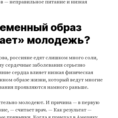
в — неправильное питание и низкая
ременный образ
вает» молодежь?
ва, россияне едят слишком много соли,
му сердечные заболевания серьезно
яние сердца влияет низкая физическая
жном образе жизни, который ведут многие
евания проявляются намного раньше.
тельно молодеют. И причина — в первую
е, — считает врач. — Как результат —
е привычки. Когда я приехал в Америку,