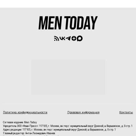
Политика конфиденциальности
Правовая информация
Контакты
Сетевое издание Men Today
Учредитель ООО «Фэшн Пресс»: 117105, г. Москва, вн.тер.г. муниципальный округ Донской, ш Варшавское, д. 9 стр. 1
Адрес редакции: 117105, г. Москва, вн.тер.г. муниципальный округ Донской, ш Варшавское, д. 9 стр. 1
Главный редактор: Антон Леонидович Иванов